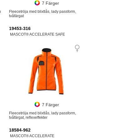
7 Färger
n
Fleecetröja med blixtlås, lady passform,
tvåfärgat
19453-316
MASCOT® ACCELERATE SAFE
7 Färger
Fleecetröja med blixtlås, lady passform,
tvåfärgat, reflexeffekter
18584-962
MASCOT® ACCELERATE