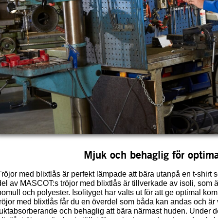
Mjuk och behaglig för optima
Tröjor med blixtlås är perfekt lämpade att bära utanpå en t-shirt 
del av MASCOT:s tröjor med blixtlås är tillverkade av isoli, som 
bomull och polyester. Isolityget har valts ut för att ge optimal k
tröjor med blixtlås får du en överdel som båda kan andas och är
fuktabsorberande och behaglig att bära närmast huden. Under d