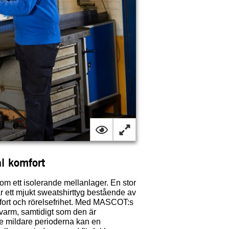
l komfort
som ett isolerande mellanlager. En stor
är ett mjukt sweatshirttyg bestående av
omfort och rörelsefrihet. Med MASCOT:s
 varm, samtidigt som den är
e mildare perioderna kan en