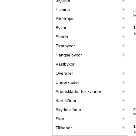
Skjortor
T-shirts
F
t
Pikétröjor
Byxor
1
Shorts
Piratbyxor
Hängselbyxor
Västbyxor
Overaller
Underkläder
Arbetskläder för kvinnor
Barnkläder
Skyddskläder
F
t
Skor
1
Tillbehör