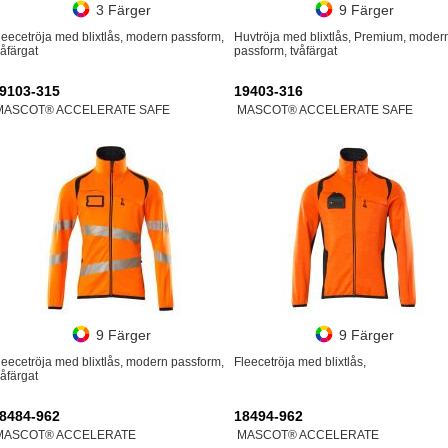
3 Färger
9 Färger
leecetröja med blixtlås, modern passform,
Huvtröja med blixtlås, Premium, moder
våfärgat
passform, tvåfärgat
9103-315
19403-316
MASCOT® ACCELERATE SAFE
MASCOT® ACCELERATE SAFE
9 Färger
9 Färger
leecetröja med blixtlås, modern passform,
Fleecetröja med blixtlås,
våfärgat
8484-962
18494-962
MASCOT® ACCELERATE
MASCOT® ACCELERATE