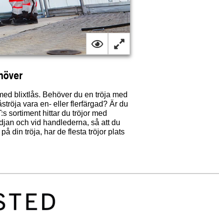
höver
med blixtlås. Behöver du en tröja med
ströja vara en- eller flerfärgad? Är du
:s sortiment hittar du tröjor med
midjan och vid handlederna, så att du
 din tröja, har de flesta tröjor plats