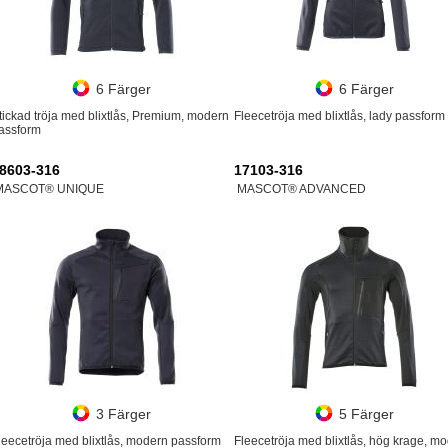
6 Färger
6 Färger
tickad tröja med blixtlås, Premium, modern
Fleecetröja med blixtlås, lady passform
assform
8603-316
17103-316
MASCOT® UNIQUE
MASCOT® ADVANCED
3 Färger
5 Färger
leecetröja med blixtlås, modern passform
Fleecetröja med blixtlås, hög krage, m