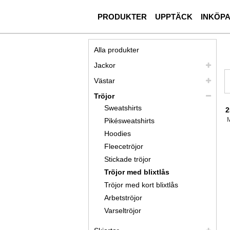
PRODUKTER
UPPTÄCK
INKÖP
Alla produkter
Jackor
Västar
Tröjor
Sweatshirts
2
Pikésweatshirts
Hoodies
Fleecetröjor
Stickade tröjor
Tröjor med blixtlås
Tröjor med kort blixtlås
Arbetströjor
Varseltröjor