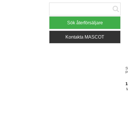
Sök återförsäljare
Kontakta MASCOT
S
P
1