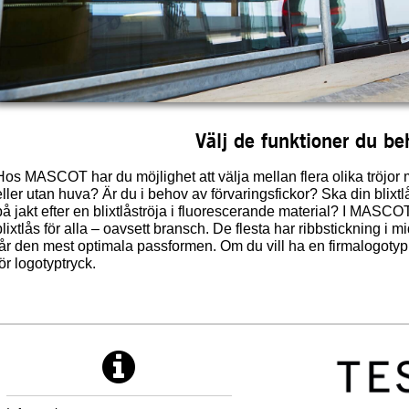
Välj de funktioner du be
Hos MASCOT har du möjlighet att välja mellan flera olika tröjor 
eller utan huva? Är du i behov av förvaringsfickor? Ska din blixtlå
på jakt efter en blixtlåströja i fluorescerande material? I MASCOT
blixtlås för alla – oavsett bransch. De flesta har ribbstickning i 
får den mest optimala passformen. Om du vill ha en firmalogotyp på
för logotyptryck.