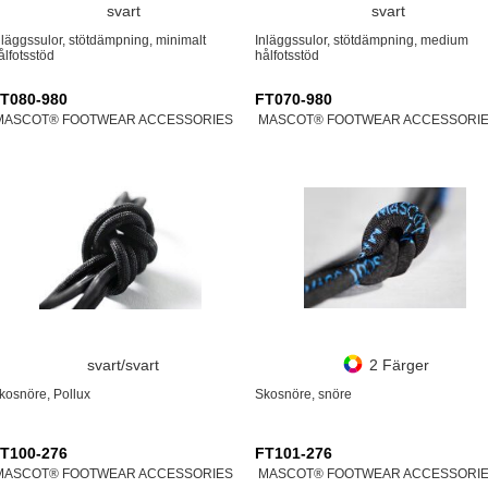
svart
svart
nläggssulor, stötdämpning, minimalt
Inläggssulor, stötdämpning, medium
ålfotsstöd
hålfotsstöd
T080-980
FT070-980
MASCOT® FOOTWEAR ACCESSORIES
MASCOT® FOOTWEAR ACCESSORI
svart/svart
2 Färger
kosnöre, Pollux
Skosnöre, snöre
T100-276
FT101-276
MASCOT® FOOTWEAR ACCESSORIES
MASCOT® FOOTWEAR ACCESSORI