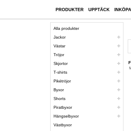
PRODUKTER
UPPTÄCK
INKÖP
Alla produkter
Jackor
Västar
Tröjor
F
Skjortor
T-shirts
Pikétröjor
Byxor
Shorts
Piratbyxor
Hängselbyxor
Västbyxor