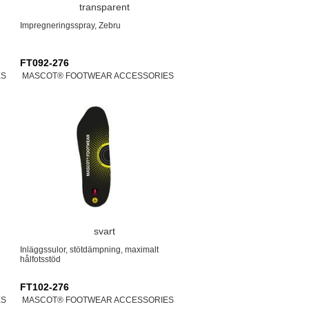
transparent
Impregneringsspray, Zebru
FT092-276
ES
MASCOT® FOOTWEAR ACCESSORIES
svart
Inläggssulor, stötdämpning, maximalt
hålfotsstöd
FT102-276
ES
MASCOT® FOOTWEAR ACCESSORIES