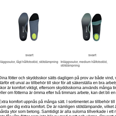
svart
svart
nläggssulor, lågt hålfotsstöd, stötdämpning
Inläggssulor, medium hålfotsstöd,
stötdämpning
Dina fötter och skyddsskor sätts dagligen på prov av både vind
därför ett urval av tillbehör till skor för att säkerställa en bra a
skor är komfort viktigt, eftersom skyddsskorna används många 
eller om fötterna är ömma efter två timmars arbete, kan det bli e
Extra komfort uppnås på många sätt. I sortimentet av tillbehör til
som ger dig extra komfort. De är nämligen stötdämpande, vilket ä
hårda ytor som betong. Samtidigt är alla sulorna tillverkade i ett