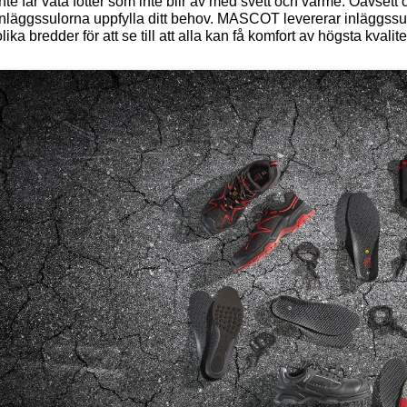
inte får våta fötter som inte blir av med svett och värme. Oavsett 
inläggssulorna uppfylla ditt behov. MASCOT levererar inläggssulor 
olika bredder för att se till att alla kan få komfort av högsta kvalite