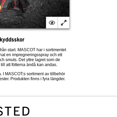
skyddsskor
från start. MASCOT har i sortimentet
annat en impregneringsspray och ett
h smuts. Det yttre lagret som de
ll att fötterna ändå kan andas.
å. I MASCOT:s sortiment av tillbehör
ester. Produkten finns i fyra längder.