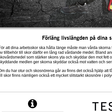
Förläng livslängden på dina 
För att dina arbetsskor ska hålla länge måste man vårda skorna 
av tillbehör till skor därför en lång rad vårdande medel. Bland 
skovårdsmedel som stärker skons yta och skyddar den mot fett oc
skyddande medlen ger skorna skyddar också mot vatten och ser ti
Om du har otur och skosnörena går av finns det också hjälp att f
till skor finns nämligen också ett mycket slitstarkt skosnöre i poly