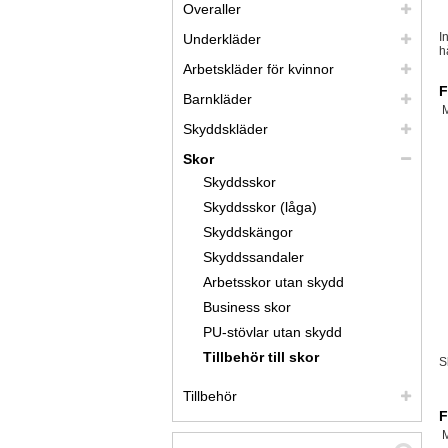
Overaller
I
Underkläder
h
Arbetskläder för kvinnor
F
Barnkläder
Skyddskläder
Skor
Skyddsskor
Skyddsskor (låga)
Skyddskängor
Skyddssandaler
Arbetsskor utan skydd
Business skor
PU-stövlar utan skydd
Tillbehör till skor
S
Tillbehör
F