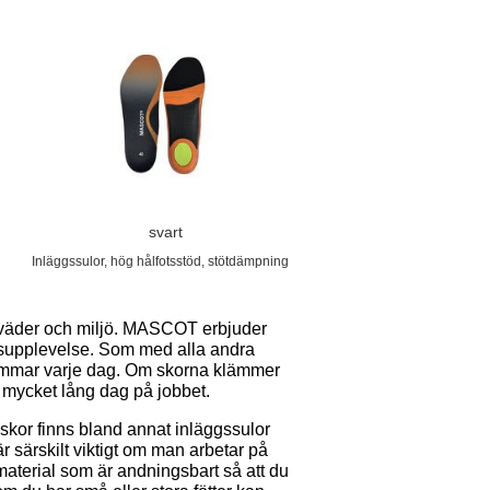
svart
Inläggssulor, hög hålfotsstöd, stötdämpning
, väder och miljö. MASCOT erbjuder
rbetsupplevelse. Som med alla andra
timmar varje dag. Om skorna klämmer
n mycket lång dag på jobbet.
l skor finns bland annat inläggssulor
r särskilt viktigt om man arbetar på
 material som är andningsbart så att du