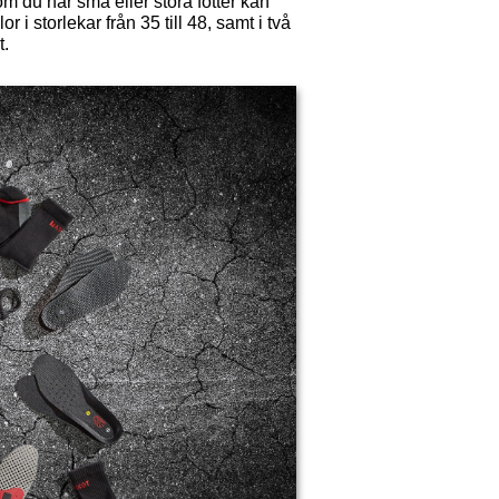
om du har små eller stora fötter kan
i storlekar från 35 till 48, samt i två
t.