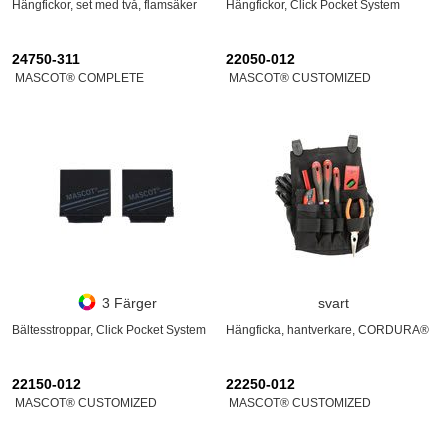
Hängfickor, set med två, flamsäker
Hängfickor, Click Pocket System
24750-311
22050-012
MASCOT® COMPLETE
MASCOT® CUSTOMIZED
3 Färger
svart
Bältesstroppar, Click Pocket System
Hängficka, hantverkare, CORDURA®
22150-012
22250-012
MASCOT® CUSTOMIZED
MASCOT® CUSTOMIZED