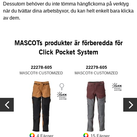
Dessutom behöver du inte tömma hängfickorna på verktyg
när du tvättar dina arbetsbyxor, du kan helt enkelt bara klicka
av dem.
MASCOTs produkter är förberedda för
Click Pocket System
22278-605
22279-605
MASCOT® CUSTOMIZED
MASCOT® CUSTOMIZED
MAS
4 Färger
15 Färger