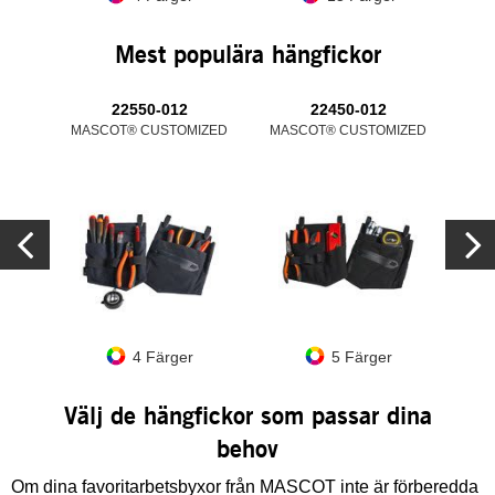
Mest populära hängfickor
22550-012
22450-012
MASCOT® CUSTOMIZED
MASCOT® CUSTOMIZED
MAS
4 Färger
5 Färger
Välj de hängfickor som passar dina
behov
Om dina favoritarbetsbyxor från MASCOT inte är förberedda