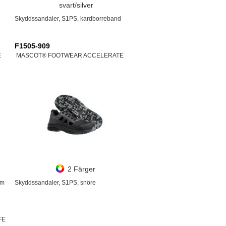
svart/silver
Skyddssandaler, S1PS, kardborreband
F1505-909
E
MASCOT® FOOTWEAR ACCELERATE
2 Färger
em
Skyddssandaler, S1PS, snöre
FE