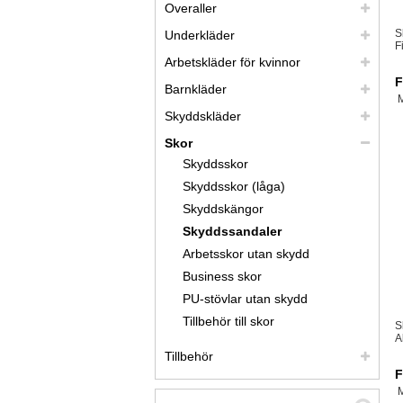
Overaller
S
Underkläder
F
Arbetskläder för kvinnor
F
Barnkläder
Skyddskläder
Skor
Skyddsskor
Skyddsskor (låga)
Skyddskängor
Skyddssandaler
Arbetsskor utan skydd
Business skor
PU-stövlar utan skydd
Tillbehör till skor
S
A
Tillbehör
F