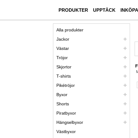
PRODUKTER
UPPTÄCK
INKÖP
Alla produkter
Jackor
Västar
Tröjor
F
Skjortor
T-shirts
Pikétröjor
Byxor
Shorts
Piratbyxor
Hängselbyxor
Västbyxor