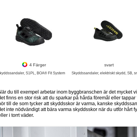
4 Färger
svart
kyddssandaler, S1PL, BOA® Fit System
Skyddssandaler, elektriskt skydd, SB, s
När du till exempel arbetar inom byggbranschen är det mycket vikt
det finns en stor risk att du sparkar på hårda föremål eller tapp
hör till de som tycker att skyddsskor är varma, kanske skyddssanda
det inte nödvändigt att bära varma skyddsskor när du utför hårt 
ller i torrt väder.