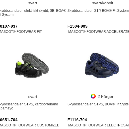
svart
svart/kobolt
kyddssandaler, elektriskt skydd, SB, BOA®
Skyddssandaler, S1P, BOA® Fit System
it System
0107-937
F1504-909
MASCOT® FOOTWEAR FIT
MASCOT® FOOTWEAR ACCELERAT
svart
2 Färger
kyddssandaler, S1PS, kardborreband
Skyddssandaler, S1PS, BOA® Fit Syst
lpamayo
0651-704
F1116-704
MASCOT® FOOTWEAR CUSTOMIZED
MASCOT® FOOTWEAR ELECTROSA