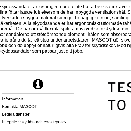
Skyddssandaler är lösningen när du inte har arbete som kräver 
dina fötter lättare luft eftersom de har inbyggda ventilationsh
tillverkade i snygga material som ger behaglig komfort, samtid
säkerheten. Alla skyddssandaler har ergonomiskt utformade tåhä
föremål. De har också flexibla spiktrampskydd som skyddar mot
har sandalerna ett stötdämpande element i hälen som absorbera
varje gång du tar ett steg under arbetsdagen. MASCOT gör skyd
jobb och de uppfyller naturligtvis alla krav för skyddsskor. Med 
skyddssandaler som passar just ditt jobb.
Information
Kontakta MASCOT
Lediga tjänster
Integritetsskydds- och cookiepolicy