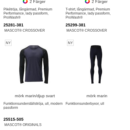
2 Färger
2 Färger
Pikétröja, långärmad, Premium
T-shirt, långärmad, Premium
Performance, lady passform,
Performance, lady passform,
ProWash®
ProWash®
25281-381
25299-381
MASCOT® CROSSOVER
MASCOT® CROSSOVER
NY
NY
mörk marin/djup svart
mörk marin
Funktionsunderställströja, ull, modern
Funktionsunderbyxor, ull
passform
25515-505
MASCOT® ORIGINALS