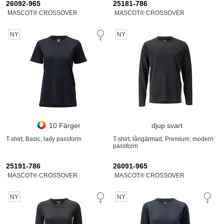
26092-965
25181-786
MASCOT® CROSSOVER
MASCOT® CROSSOVER
NY
NY
10 Färger
djup svart
T-shirt, Basic, lady passform
T-shirt, långärmad, Premium, modern
passform
25191-786
26091-965
MASCOT® CROSSOVER
MASCOT® CROSSOVER
NY
NY