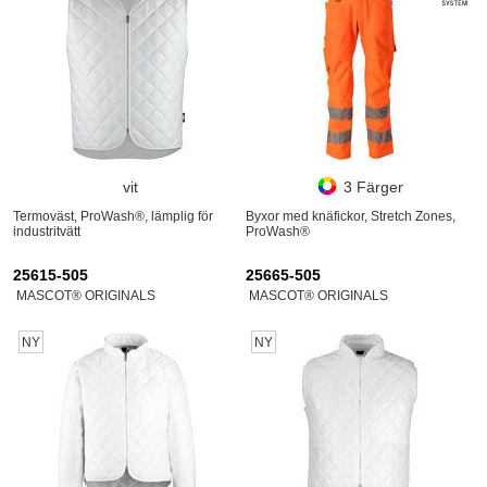
vit
3 Färger
Termoväst, ProWash®, lämplig för
Byxor med knäfickor, Stretch Zones,
industritvätt
ProWash®
25615-505
25665-505
MASCOT® ORIGINALS
MASCOT® ORIGINALS
NY
NY