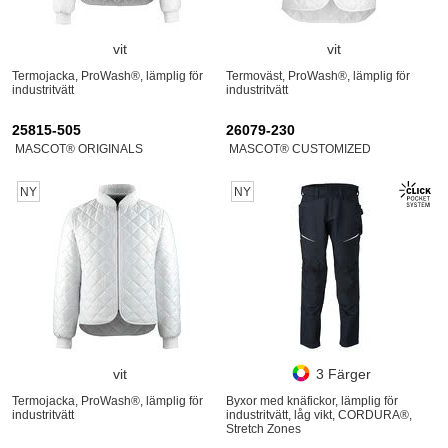
vit
vit
Termojacka, ProWash®, lämplig för
Termoväst, ProWash®, lämplig för
industritvätt
industritvätt
25815-505
26079-230
MASCOT® ORIGINALS
MASCOT® CUSTOMIZED
NY
NY
vit
3 Färger
Termojacka, ProWash®, lämplig för
Byxor med knäfickor, lämplig för
industritvätt
industritvätt, låg vikt, CORDURA®,
Stretch Zones