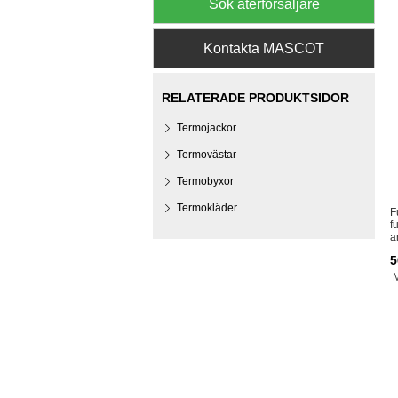
Sök återförsäljare
Kontakta MASCOT
RELATERADE PRODUKTSIDOR
Termojackor
Termovästar
Termobyxor
Termokläder
F
f
a
5