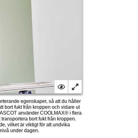
terande egenskaper, så att du håller
t bort fukt från kroppen och vidare ut
vått. MASCOT använder COOLMAX® i flera
t transportera bort fukt från kroppen.
lket är viktigt för att undvika
tsnivå under dagen.