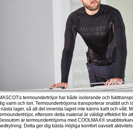
MASCOT:s termoundertröjor har både isolerande och fukttranspor
dig varm och torr. Termoundertröjorna transporterar snabbt och lät
i nästa lager, så att det innersta lagret inte känns kallt och 
termoundertröjor, eftersom detta material är väldigt effektivt för at
Dessutom är termoundertröjorna med COOLMAX® snabbtorkande, vi
nedkylning. Detta ger dig bästa möjliga komfort oavsett aktivite