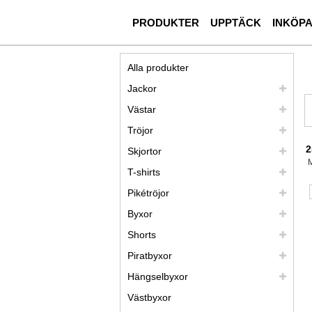
PRODUKTER
UPPTÄCK
INKÖP
Alla produkter
Jackor
Västar
Tröjor
2
Skjortor
T-shirts
Pikétröjor
Byxor
Shorts
Piratbyxor
Hängselbyxor
Västbyxor