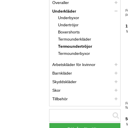
Overaller
F
Underkläder
p
Underbyxor
Undertröjor
1
Boxershorts
Termounderkläder
Termoundertröjor
Termounderbyxor
Arbetskläder för kvinnor
Barnkläder
Skyddskläder
Skor
Tillbehör
F
f
5