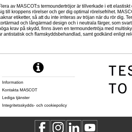
Flera av MASCOT:s termoundertröjor är tillverkade i ett elastiskt
sig till kroppens rörelser och ger dig optimal rörelsefrihet. MA
saknar etiketter, så att du inte irriteras av tröjan när du rör dig.
kortärmad och långärmad design och i neutrala färger, som svart m
höga krav på skydd, finns även en termoundertröja med multisk
är antistatisk och flamskyddsbehandlad, samt godkänd enligt re
Information
Kontakta MASCOT
Lediga tjänster
Integritetsskydds- och cookiepolicy