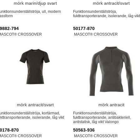
mörk marin/djup svart
mörk antracit/svart
unktionsunderställströja, ull, modern
Funktionsunderställströja,
assform
fukttransporterande, isolerande, låg vikt
9882-794
50177-870
MASCOT® CROSSOVER
MASCOT® CROSSOVER
mörk antracit/svart
mörk antracit
unktionsunderställströja, kortärmad,
Funktionsunderställströja,
ukttransporterande, isolerande, låg vikt
fukttransporterande, antibakteriell,
antistatisk, låg vikt Valongo
0178-870
50563-936
MASCOT® CROSSOVER
MASCOT® CROSSOVER