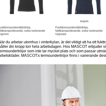
marin
unktionsunderställströja,
Funktionsunderställströja,
ukttransporterande, extra isolerande
fukttransporterande, extra isolerande
ogrono
Uppsala
När du arbetar utomhus i vinterkylan, är det viktigt att ha ett fu
håller din kropp torr hela arbetsdagen. Hos MASCOT erbjuder vi
termoundertröjor som inte tar mycket plats och som passar utmä
arbetskläder. MASCOT:s termoundertröjor finns i varierande desi