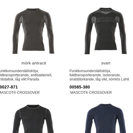
mörk antracit
svart
unktionsunderställströja,
Funktionsunderställströja,
ukttransporterande, antibakteriell,
fukttransporterande, isolerande,
ntistatisk, låg vikt Parada
snabbtorkande, låg vikt, sömlös Lahti
0027-871
00585-380
MASCOT® CROSSOVER
MASCOT® CROSSOVER