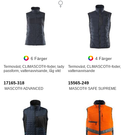
6 Färger
4 Färger
Termoväst, CLIMASCOT®-foder, lady
Termoväst, CLIMASCOT®-foder,
passform, vattenavvisande, låg vikt
vattenavvisande
17165-318
15565-249
MASCOT® ADVANCED
MASCOT® SAFE SUPREME