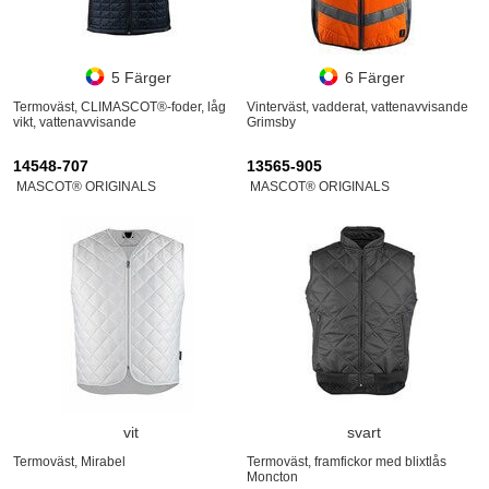
5 Färger
6 Färger
Termoväst, CLIMASCOT®-foder, låg
Vinterväst, vadderat, vattenavvisande
vikt, vattenavvisande
Grimsby
14548-707
13565-905
MASCOT® ORIGINALS
MASCOT® ORIGINALS
vit
svart
Termoväst, Mirabel
Termoväst, framfickor med blixtlås
Moncton