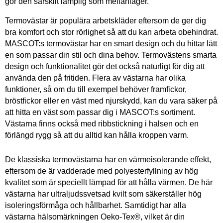
gör den särskilt lämplig som mellanlager.
Termovästar är populära arbetskläder eftersom de ger dig
bra komfort och stor rörlighet så att du kan arbeta obehindrat.
MASCOT:s termovästar har en smart design och du hittar lätt
en som passar din stil och dina behov. Termovästens smarta
design och funktionalitet gör det också naturligt för dig att
använda den på fritiden. Flera av västarna har olika
funktioner, så om du till exempel behöver framfickor,
bröstfickor eller en väst med njurskydd, kan du vara säker på
att hitta en väst som passar dig i MASCOT:s sortiment.
Västarna finns också med ribbstickning i halsen och en
förlängd rygg så att du alltid kan hålla kroppen varm.
De klassiska termovästarna har en värmeisolerande effekt,
eftersom de är vadderade med polyesterfyllning av hög
kvalitet som är speciellt lämpad för att hålla värmen. De här
västarna har ultraljudssvetsad kvilt som säkerställer hög
isoleringsförmåga och hållbarhet. Samtidigt har alla
västarna hälsomärkningen Oeko-Tex®, vilket är din