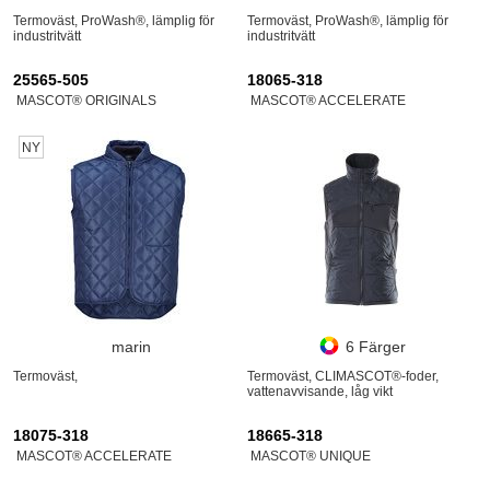
Termoväst, ProWash®, lämplig för
Termoväst, ProWash®, lämplig för
industritvätt
industritvätt
25565-505
18065-318
MASCOT® ORIGINALS
MASCOT® ACCELERATE
NY
marin
6 Färger
Termoväst,
Termoväst, CLIMASCOT®-foder,
vattenavvisande, låg vikt
18075-318
18665-318
MASCOT® ACCELERATE
MASCOT® UNIQUE