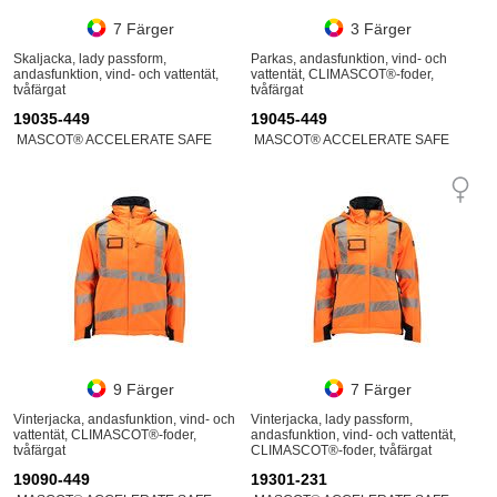
7 Färger
3 Färger
Skaljacka, lady passform,
Parkas, andasfunktion, vind- och
andasfunktion, vind- och vattentät,
vattentät, CLIMASCOT®-foder,
tvåfärgat
tvåfärgat
19035-449
19045-449
MASCOT® ACCELERATE SAFE
MASCOT® ACCELERATE SAFE
9 Färger
7 Färger
Vinterjacka, andasfunktion, vind- och
Vinterjacka, lady passform,
vattentät, CLIMASCOT®-foder,
andasfunktion, vind- och vattentät,
tvåfärgat
CLIMASCOT®-foder, tvåfärgat
19090-449
19301-231