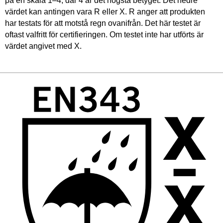
på en skala 1–4, där 4 är det högsta betyget. Det nedre
värdet kan antingen vara R eller X. R anger att produkten
har testats för att motstå regn ovanifrån. Det här testet är
oftast valfritt för certifieringen. Om testet inte har utförts är
värdet angivet med X.