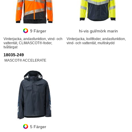
9 Färger
hi-vis gul/mörk marin
Vinterjacka, andasfunktion, vind- och
Vinterjacka, kviltfoder, andasfunktion,
vattentät, CLIMASCOT®-foder,
vind- och vattentät, multiskydd
tvåfärgat
18035-249
MASCOT® ACCELERATE
5 Färger