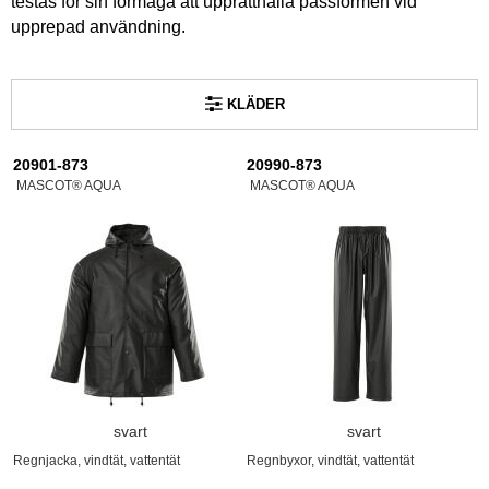
testas för sin förmåga att upprätthålla passformen vid
upprepad användning.
KLÄDER
20901-873
20990-873
MASCOT® AQUA
MASCOT® AQUA
svart
svart
Regnjacka, vindtät, vattentät
Regnbyxor, vindtät, vattentät