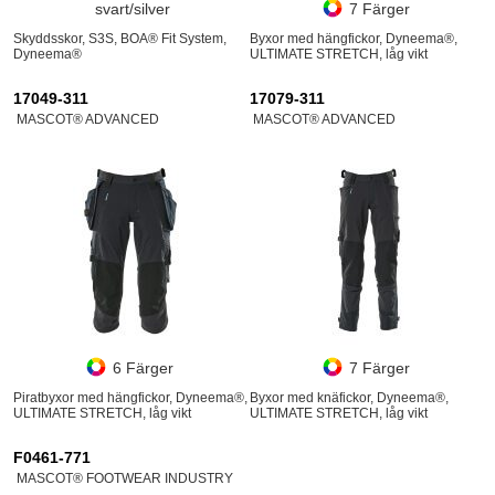
svart/silver
7 Färger
Skyddsskor, S3S, BOA® Fit System,
Byxor med hängfickor, Dyneema®,
Dyneema®
ULTIMATE STRETCH, låg vikt
17049-311
17079-311
MASCOT® ADVANCED
MASCOT® ADVANCED
6 Färger
7 Färger
Piratbyxor med hängfickor, Dyneema®,
Byxor med knäfickor, Dyneema®,
ULTIMATE STRETCH, låg vikt
ULTIMATE STRETCH, låg vikt
F0461-771
MASCOT® FOOTWEAR INDUSTRY