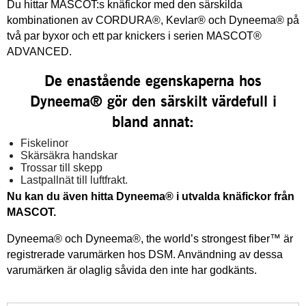
Du hittar MASCOT:s knäfickor med den särskilda
kombinationen av CORDURA®, Kevlar® och Dyneema® på
två par byxor och ett par knickers i serien MASCOT®
ADVANCED.
De enastående egenskaperna hos
Dyneema® gör den särskilt värdefull i
bland annat:
Fiskelinor
Skärsäkra handskar
Trossar till skepp
Lastpallnät till luftfrakt.
Nu kan du även hitta Dyneema® i utvalda knäfickor från
MASCOT.
Dyneema® och Dyneema®, the world’s strongest fiber™ är
registrerade varumärken hos DSM. Användning av dessa
varumärken är olaglig såvida den inte har godkänts.