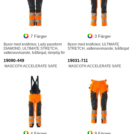
7 Färger
3 Färger
Byxor med knäfickor, Lady passform
Byxor med knäfickor, ULTIMATE
DIAMOND, ULTIMATE STRETCH,
STRETCH, vattenavvisande, tvåfärgat
vattenavvisande, tvåfärgat, lämplig för
industritvätt
19090-449
19031-711
MASCOT® ACCELERATE SAFE
MASCOT® ACCELERATE SAFE
4 Färger
9 Färger