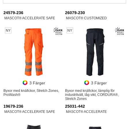
24579-236
26079-230
MASCOT® ACCELERATE SAFE
MASCOT® CUSTOMIZED
NY
NY
3 Färger
3 Färger
Byxor med knäfickor, Stretch Zones,
Byxor med knäfickor, lämplig för
ProWash®
industritvätt, låg vikt, CORDURA®,
Stretch Zones
19679-236
25031-442
MASCOT® ACCELERATE SAFE
MASCOT® ACCELERATE