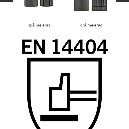
grå melerad
grå melerad