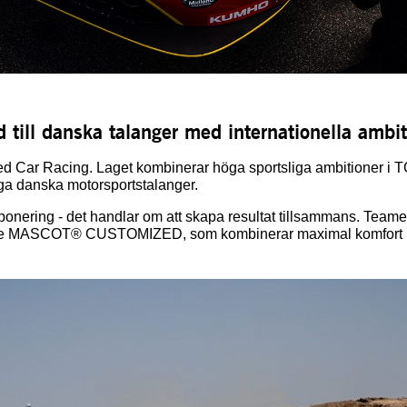
d till danska talanger med internationella ambit
cted Car Racing. Laget kombinerar höga sportsliga ambitioner 
unga danska motorsportstalanger.
onering - det handlar om att skapa resultat tillsammans. Teamet
erie MASCOT® CUSTOMIZED, som kombinerar maximal komfort med