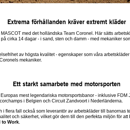
Extrema förhållanden kräver extremt kläder
ar MASCOT med det holländska Team Coronel. Här sätts arbetsk
m på cirka 14 dagar - i sand, sten och damm - med mekaniker s
relsefrihet av högsta kvalitet - egenskaper som våra arbetskläder
m Coronels mekaniker.
Ett starkt samarbete med motorsporten
ropas mest legendariska motorsportsbanor - inklusive FDM J
corchamps i Belgien och Circuit Zandvoort i Nederländerna.
 i flera fall också som leverantör av arbetskläder till banornas
alitet och säkerhet, vilket gör dem till den perfekta miljön för att
 to Work
.